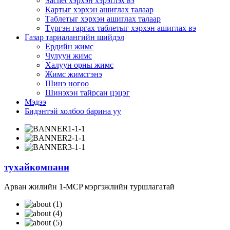
Sachet хэрхэн хэрэглэх вэ
Картыг хэрхэн ашиглах талаар
Таблетыг хэрхэн ашиглах талаар
Түргэн гаргах таблетыг хэрхэн ашиглах вэ
Газар тариалангийн шийдэл
Ердийн жимс
Чулуун жимс
Халуун орны жимс
Жимс жимсгэнэ
Шинэ ногоо
Шинэхэн тайрсан цэцэг
Мэдээ
Бидэнтэй холбоо барина уу
тухай
компани
Арван жилийн 1-MCP мэргэжлийн туршлагатай