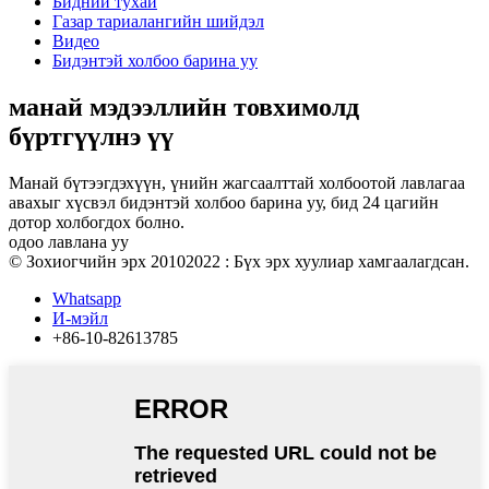
Бидний тухай
Газар тариалангийн шийдэл
Видео
Бидэнтэй холбоо барина уу
манай мэдээллийн товхимолд
бүртгүүлнэ үү
Манай бүтээгдэхүүн, үнийн жагсаалттай холбоотой лавлагаа
авахыг хүсвэл бидэнтэй холбоо барина уу, бид 24 цагийн
дотор холбогдох болно.
одоо лавлана уу
© Зохиогчийн эрх 20102022 : Бүх эрх хуулиар хамгаалагдсан.
Whatsapp
И-мэйл
+86-10-82613785