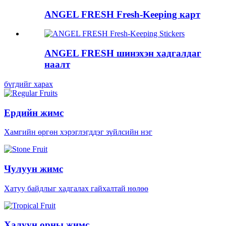
ANGEL FRESH Fresh-Keeping карт
ANGEL FRESH шинэхэн хадгалдаг
наалт
бүгдийг харах
Ердийн жимс
Хамгийн өргөн хэрэглэгддэг зүйлсийн нэг
Чулуун жимс
Хатуу байдлыг хадгалах гайхалтай нөлөө
Халуун орны жимс