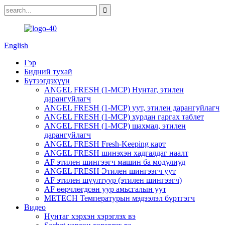
English
Гэр
Бидний тухай
Бүтээгдэхүүн
ANGEL FRESH (1-MCP) Нунтаг, этилен
дарангуйлагч
ANGEL FRESH (1-MCP) уут, этилен дарангуйлагч
ANGEL FRESH (1-MCP) хурдан гаргах таблет
ANGEL FRESH (1-MCP) шахмал, этилен
дарангуйлагч
ANGEL FRESH Fresh-Keeping карт
ANGEL FRESH шинэхэн хадгалдаг наалт
AF этилен шингээгч машин ба модулиуд
ANGEL FRESH Этилен шингээгч уут
AF этилен шүүлтүүр (этилен шингээгч)
AF өөрчлөгдсөн уур амьсгалын уут
METECH Температурын мэдээлэл бүртгэгч
Видео
Нунтаг хэрхэн хэрэглэх вэ