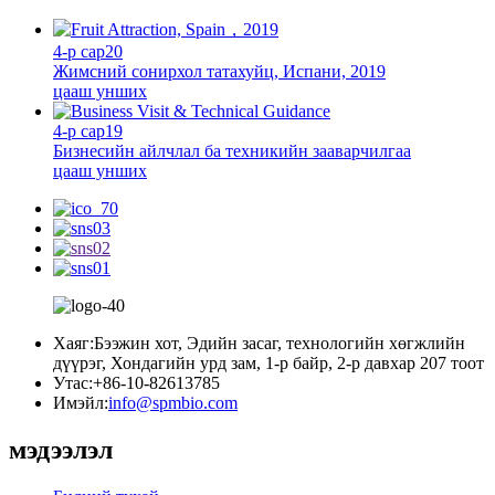
4-р сар
20
Жимсний сонирхол татахуйц, Испани, 2019
цааш унших
4-р сар
19
Бизнесийн айлчлал ба техникийн зааварчилгаа
цааш унших
Хаяг:
Бээжин хот, Эдийн засаг, технологийн хөгжлийн
дүүрэг, Хондагийн урд зам, 1-р байр, 2-р давхар 207 тоот
Утас:
+86-10-82613785
Имэйл:
info@spmbio.com
мэдээлэл