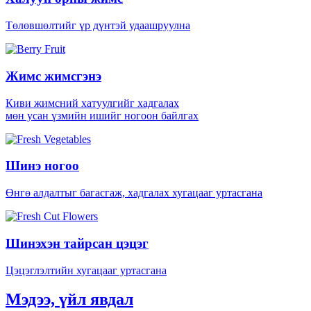
Төлөвшөлтийг үр дүнтэй удаашруулна
Жимс жимсгэнэ
Киви жимсний хатуулгийг хадгалах
мөн усан үзмийн ишийг ногоон байлгах
Шинэ ногоо
Өнгө алдалтыг багасгаж, хадгалах хугацааг уртасгана
Шинэхэн тайрсан цэцэг
Цэцэглэлтийн хугацааг уртасгана
Мэдээ, үйл явдал