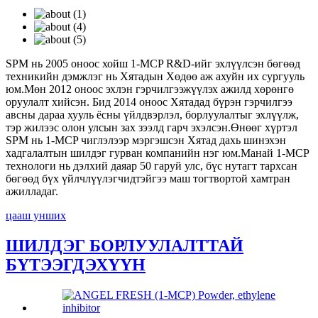
SPM нь 2005 оноос хойш 1-MCP R&D-ийг эхлүүлсэн бөгөөд
техникийн дэмжлэг нь Хятадын Хөдөө аж ахуйн их сургууль
юм.Мөн 2012 оноос эхлэн гэрчилгээжүүлэх ажилд хөрөнгө
оруулалт хийсэн. Бид 2014 оноос Хятадад бүрэн гэрчилгээ
авсны дараа хууль ёсны үйлдвэрлэл, борлуулалтыг эхлүүлж,
тэр жилээс олон улсын зах зээлд гарч эхэлсэн.Өнөөг хүртэл
SPM нь 1-MCP чиглэлээр мэргэшсэн Хятад дахь шинэхэн
хадгалалтын шилдэг гурван компанийн нэг юм.Манай 1-MCP
технологи нь дэлхий даяар 50 гаруй улс, бүс нутагт тархсан
бөгөөд бүх үйлчлүүлэгчидтэйгээ маш тогтвортой хамтран
ажилладаг.
цааш унших
ШИЛДЭГ БОРЛУУЛАЛТТАЙ
БҮТЭЭГДЭХҮҮН